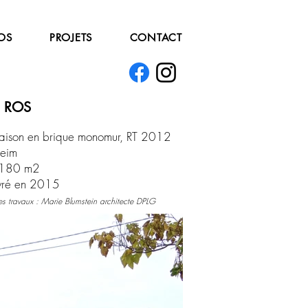
OS
PROJETS
CONTACT
n ROS
ison en brique monomur, RT 2012
heim
180
m2
vré en 2015
es travaux : Marie Blumstein architecte DPLG