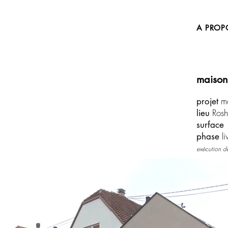
A PROP
maiso
ma
projet
Ros
lieu
surface
li
phase
exécution d